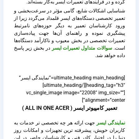
کرده و در فرآیندهای تعمیرات ایسر به‌کار بسته‌‌اند.
شناسایی اشکالات شایع، گامی مؤثر در سرعت‌بخشی و
تعمیر تخصصی دستگاه‌های ایسر قلمداد می‌گردد زیرا از
ورود کارشناسان تعمیر به دیگر حوزه‌های نامرتبط
پیشگیری نموده و راهنمای آن‌ها جهت پیاده‌سازی
تعمیرات تخصصی در بخش معیوب و ناکارآمد دستگاه‌ها
است.
سوالات متداول تعمیرات ایسر
در بخش زیر پاسخ
داده خواهد شد.
[ultimate_heading main_heading=”نمایندگی ایسر”
heading_tag=”h3″][/ultimate_heading]
[vc_single_image image=”22008″ img_size=””
alignment=”center”]
تعمیر کامپیوتر ایسر ( ALL IN ONE ACER )
نمایندگی ایسر
جهت ارائه هر چه تخصصی تر خدمات به
کاربران خویش، پیشرفته ترین تجهیزات و امکانات روز
دنیا را در اختیار کادر فنی و کارشناسان حاضر در این