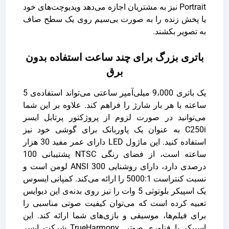
Portrait نیز به مشتریان اجازه می‌دهد ویدیوچت‌های خود
یا پخش زنده را به صورت بی‌سیم روی یک سطح صاف
به تصویر بکشند.
باتری بزرگ برای چند ساعت استفاده بدون
برق
یک باتری 9،000 میلی‌آمپر ساعتی می‌تواند استفاده‌ی 5
ساعته با هر بار شارژ را فراهم کند. علاوه بر این شما
می‌توانید در صورت لزوم از پروژکتور پرتابل ایسر
C250i‌ به عنوان یک پاوربانک برای گوشی خود نیز
استفاده کنید. این ماژول LED دارای عمر مفید 30 هزار
ساعته است، از فضای رنگی NTSC پشتیبانی 100
درصدی دارد، دارای روشنایی 300 ANSI لومن است و
نسبت کنتراست 5000:1 را ارائه می‌کند. کمپانی ایسوس
یک اسپیکر بلوتوثی 5 وات را نیز روی بدنه‌ی این دیوایس
تعبیه کرده است که می‌توان کیفیت صوتی مناسبی را
برای فیلم‌ها، موسیقی و بازی‌های شما ارائه کند. این
اسپیکر با فناوری صوتی TrueHarmony شرکت ایسر