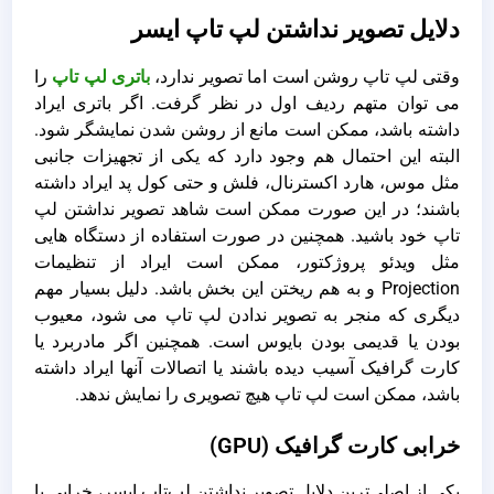
دلایل تصویر نداشتن لپ تاپ ایسر
وقتی لپ تاپ روشن است اما تصویر ندارد،
باتری لپ تاپ
را
می توان متهم ردیف اول در نظر گرفت. اگر باتری ایراد
داشته باشد، ممکن است مانع از روشن شدن نمایشگر شود.
البته این احتمال هم وجود دارد که یکی از تجهیزات جانبی
مثل موس، هارد اکسترنال، فلش و حتی کول پد ایراد داشته
باشند؛ در این صورت ممکن است شاهد تصویر نداشتن لپ
تاپ خود باشید. همچنین در صورت استفاده از دستگاه هایی
مثل ویدئو پروژکتور، ممکن است ایراد از تنظیمات
Projection و به هم ریختن این بخش باشد. دلیل بسیار مهم
دیگری که منجر به تصویر ندادن لپ تاپ می شود، معیوب
بودن یا قدیمی بودن بایوس است. همچنین اگر مادربرد یا
کارت گرافیک آسیب دیده باشند یا اتصالات آنها ایراد داشته
باشد، ممکن است لپ تاپ هیچ تصویری را نمایش ندهد.
خرابی کارت گرافیک (GPU)
یکی از اصلی‌ترین دلایل تصویر نداشتن لپ‌تاپ ایسر، خرابی یا