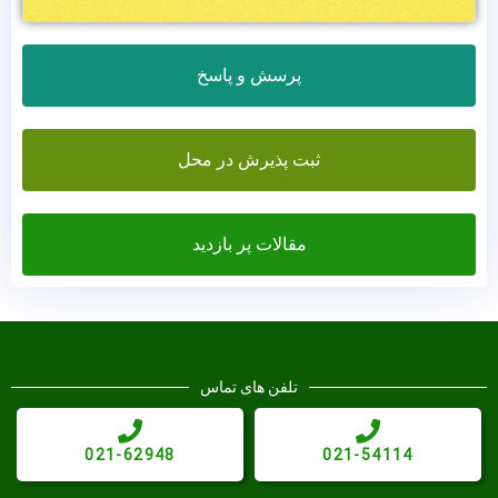
پرسش و پاسخ
ثبت پذیرش در محل
مقالات پر بازدید
تلفن های تماس
021-62948
021-54114