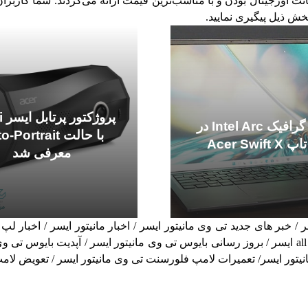
 اورجینال بودن و با مناسب‌ترین قیمت ارائه می‌گردند. شما کاربرا
خش ذیل پیگیری نمایید.
پر
کارت گرافیک Intel Arc در
با حالت Portrait
Acer Swift
معرفی شد
/ خبر های جدید تی وی مانیتور ایسر / اخبار مانیتور ایسر / اخبار لپ ت
تبلت ایسر / اخبار موبایل ایسر / اخبار گوشی ایسر / اخبار all in one ایسر / بروز رسانی بایوس تی وی ما
نیتور ایسر/ تعمیرات لامپ فلورسنت تی وی مانیتور ایسر / تعویض لامپ