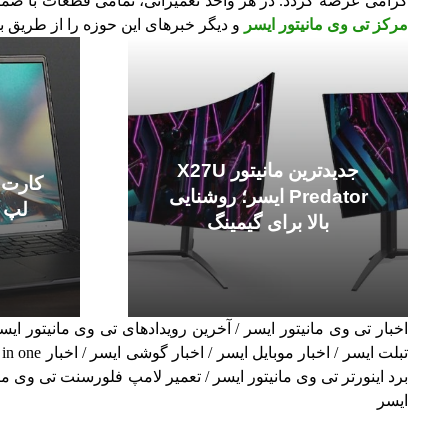
گرامی عرضه گردد. در هر واحد تعمیراتی، تمامی قطعات با ضمانت
مرکز تی وی مانیتور ایسر
و دیگر خبرهای این حوزه را از طریق ب
جدیدترین مانیتور X27U
Predator ایسر؛ روشنایی
لپ تاپ  X
بالا برای گیمینگ
اخبار تی وی مانیتور ایسر / آخرین رویدادهای تی وی مانیتور ایسر 
برد اینورتر تی وی مانیتور ایسر / تعمیر لامپ فلورسنت تی وی ما
ایسر