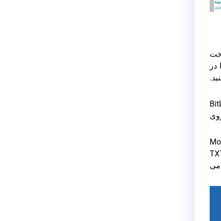
اخت
 در
ید.
BitLocker Dri
روی
 را وارد کنید. از آنجایی که رمز را فراموش کرده اید، بر روی گزینه More
Enter Recovery را انتخاب کنید. حالا باید کلید ریکاوری را که در قالب یک فایل با پسوند TXT
دا می