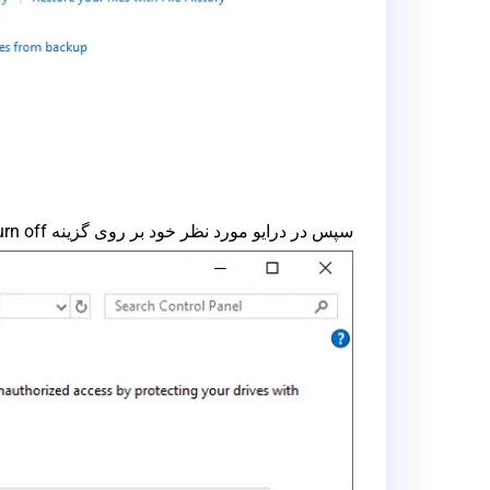
سپس در درایو مورد نظر خود بر روی گزینه Turn off auto turn off کلیک کنید.