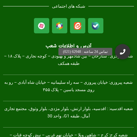
شبکه های اجتماعی
آدرس و اطلاعات شعب
شعبه مرکزی :
ستارخان – بین شادمهر و بهبودی – کوچه نجاری – پلاک ۱۸ –
طبقه همکف
شعبه پیروزی: خیابان پیروزی – سه راه سلیمانیه – خیابان شاه آبادی – رو به
روی مسجد یاسین – پلاک ۳۵۵
شعبه اقدسیه: : اقدسیه، بلوار ارتش، بلوار مژدی، بلوار وثوق، مجتمع تجاری
آمال، طبقه G1، واحد 30
شعبه کرج:
کرج – شاهین ویلا – خیابان نهم غربی – نبش کوچه قنات –