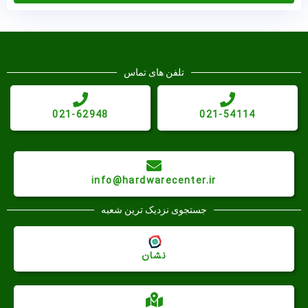
تلفن های تماس
021-62948
021-54114
info@hardwarecenter.ir
جستجوی نزدیک ترین شعبه
نشان