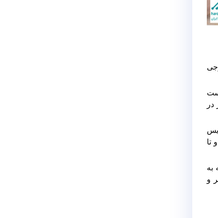
رجی
است
ر در
یس
 تا
 به
ر و