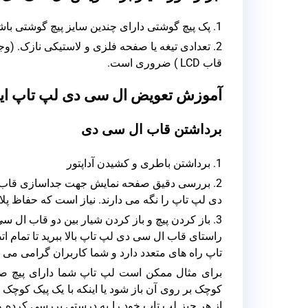
1. پک پیچ گوشتی دارای چندین سایز پیچ گوشتی باشد.
2. تعدادی تیغه یا صفحه فلزی و لاستیکی نازک. (
قاب LCD ) ضروری است.
آموزش تعویض ال سی دی لپ تاپ ای
برداشتن قاب ال سی دی
1. برداشتن باطری و کشیدن آداپتور
2. بررسی دقیق صفحه نمایش جهت جداسازی قاب لپ 
دی لپ تاپ را نگه می دارند. نیاز است که حفاظ پلا
3. باز کردن پیچ و باز کردن شیار بین دو قاب ال 
راستای قاب ال سی دی لپ تاپ بالا ببرید تا تمام ا
تاپ راه های متعدد دارد و شما کاربران گرامی می ب
برای مثال ممکن است لپ تاپ شما دارای پیچ صف
کوچک بر روی آن باز شود یا اینکه با یک پیک کوچک 
از هر چیز لپ تاپ خود را به درستی بررسی کرده و د