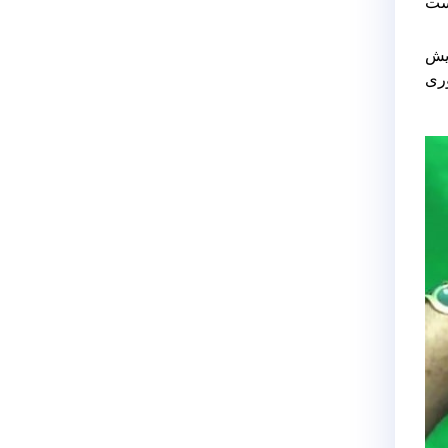
است
ایش
وری