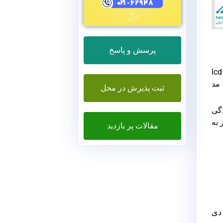
پرسش و پاسخ
بسته به شدت آسیب دیدگی نمایشگر، هزینه تعویض ال سی دی لپ تاپ ایسر متفاوت است. درواقع با توجه به این که lcd
 مد
ثبت پذیرش در محل
 دیدگی
 به
مقالات پر بازدید
 دی