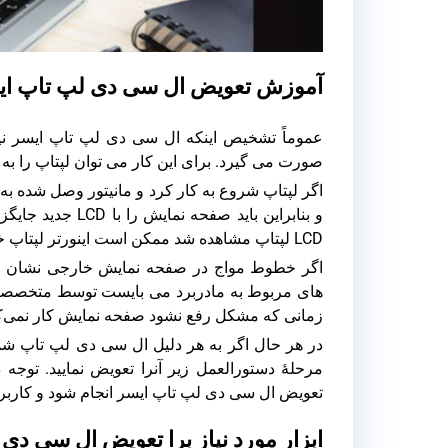
آموزش تعویض ال سی دی لپ تاپ ای
عموماً تشخیص اینکه ال سی دی لپ تاپ ایسر نیاز
صورت می گیرد. برای این کار می توان لپتاپ را به یک مانیتور 
اگر لپتاپ شروع به کار کرد و مانیتور وصل شده 
و بنابراین باید 
LCD لپتاپ مشاهده شد ممکن است اینورتر لپتاپ خراب باشد که به آسانی قابل جایگزین است.
اگر خطوط مواج در صفحه نمایش خارجی نشان داد
های مربوط به مادربرد می بایست توسط متخصصان 
زمانی که مشکل رفع نشود صفحه نمایش کار نمی‌کن
در هر حال اگر به هر دلیل ال سی دی لپ تاپ شما 
مرحلۀ دستورالعمل زیر آنرا تعویض نمایید. توجه
تعویض ال سی دی لپ تاپ ایسر انجام شود و کاربران 
ابزار مورد نیاز برا تعویض ال سی دی