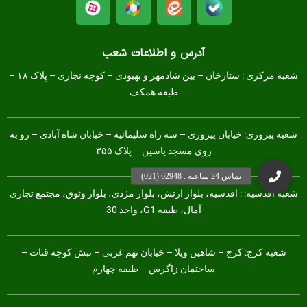
آدرس و اطلاعات شعب
شعبه مرکزی :
ستارخان – بین شادمهر و بهبودی – کوچه نجاری – پلاک ۱۸ –
طبقه همکف
شعبه پیروزی: خیابان پیروزی – سه راه سلیمانیه – خیابان شاه آبادی – رو به
روی مسجد یاسین – پلاک ۳۵۵
شعبه اقدسیه: : اقدسیه، بلوار ارتش، بلوار مژدی، بلوار وثوق، مجتمع تجاری
آمال، طبقه G1، واحد 30
شعبه کرج:
کرج – شاهین ویلا – خیابان نهم غربی – نبش کوچه قنات –
ساختمان زاگرس – طبقه چهارم