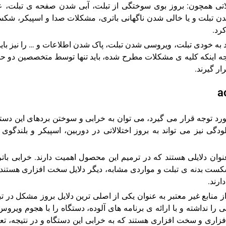
عمیر تبلت acer، باید به مشکلاتی همچون: بروز بوی سوختگی از تبلت، آبی شدن صفحه ی تبلت،
 و sd card تبلت، شارژ نشدن تبلت و یا خالی شدن ناگهانی باتری، مشکلات صدا و اسپیکر، ش
رد.
د به خودی تبلت، ویروسی شدن تبلت، پاک شدن اطلاعات و … را نیز باید
. نکته ی قابل توجه اینکه کلیه ی مشکلات مطرح شده، باید تنها توسط متخصصین دو ح
ر گیرند.
مله مهم ترین دلایلی که در تعمیر تبلت acer مورد توجه قرار می گیرد، می توان به خرابی و سوختن بردهای این د
ی نیز می تواند به بروز اختلالاتی در دوربین، اسپیکر و بلندگوی 
عنوان دلایلی هستند که در ترمیم این محصول اهمیت دارند. خرابی بات
ست بدنه ی تبلت و مواردی مشابه، دیگر دلایل سخت افزاری هستند 
ارند.
ز منابع غیر معتبر به عنوان یکی از اصلی ترین دلایل بروز مشکل در ت
ا نداشته و با ارائه ی برنامه های آلوده، دستگاه را با هجوم ویروس
فزاری و سخت افزاری هستند که به خرابی این دستگاه و در نتیجه، تع