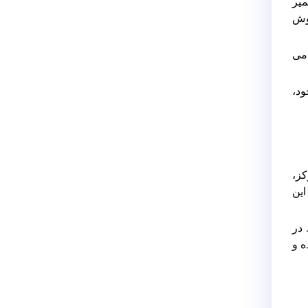
میر
روش
 می
ود،
کز،
این
 در
ت تبلت acer مراجعه کرده و