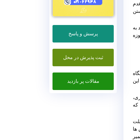
 عدم
کستن
 به
پرسش و پاسخ
وزه
ثبت پذیرش در محل
ستگاه
این
مقالات پر بازدید
ری،
که
بلت
 ها
میر