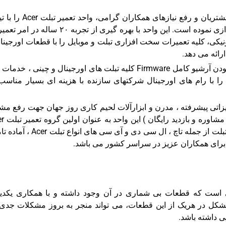
در راستای افزایش رضایتمندی مشتریان و رفع نیازهای همکاران گرامی،
از باتجربه ترین متخصصین تعمیر تبلت Acer راه اندازی نموده است. این واحد با بهره گیری از تجربه ۲۰ س
نیکی، کلیه تعمیرات سخت افزاری تبلت و موبایل را با قطعات اورجینا
ائه می دهد.
همچنین تیم تعمیرات نرم افزاری این مرکز، با دارابودن آرشیو کامل Firmware کلیه تبلت های اورجینال و چینی ، خ
 با رام های اورجینال شرکتهای سازنده با هزینه ای بسیار مناسب
جهیزاتی پیشرفته ، مدرن و ابزارآلات لحیم کاری روز جهان جهت رفع م
انواع تبلت به صورت تخصصی و ۰۰
در کشور و با دارا بودن مجموعه کاملی از قطعات تبلت از جمله تاچ ، ال سی دی و آی سی های
یی است که قطعات بی شماری در آن وجود داشته و با همکاری یکدیگ
ز مشکل در هریک از این قطعات، می تواند منجر به بروز مشکلات جدی
ی داشته باشد.