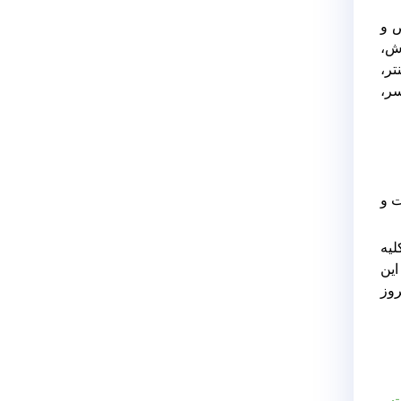
 و
ace، بخش های فروش،
 کپی، پرینتر،
سر،
ت و
لیه
این
وز
ت