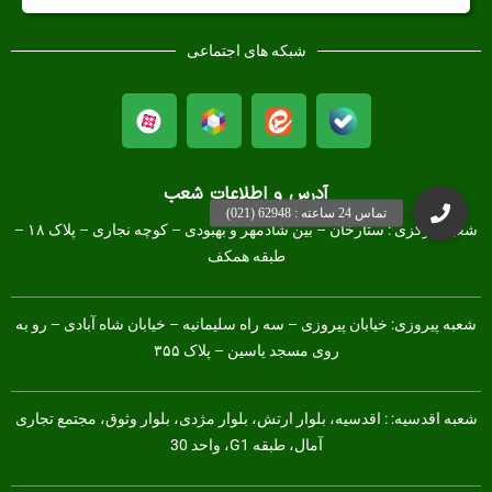
شبکه های اجتماعی
آدرس و اطلاعات شعب
شعبه مرکزی :
ستارخان – بین شادمهر و بهبودی – کوچه نجاری – پلاک ۱۸ –
طبقه همکف
شعبه پیروزی: خیابان پیروزی – سه راه سلیمانیه – خیابان شاه آبادی – رو به
روی مسجد یاسین – پلاک ۳۵۵
شعبه اقدسیه: : اقدسیه، بلوار ارتش، بلوار مژدی، بلوار وثوق، مجتمع تجاری
آمال، طبقه G1، واحد 30