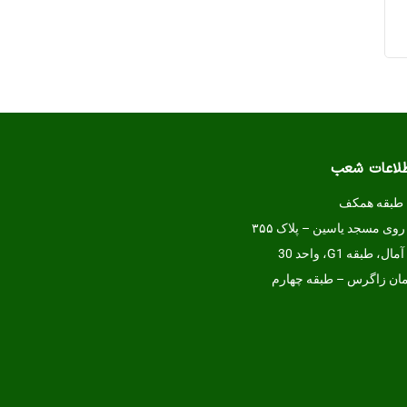
طلاعات شعب
روی مسجد یاسین – پلاک ۳۵۵
ه G1، واحد 30
تمان زاگرس – طبقه چهارم