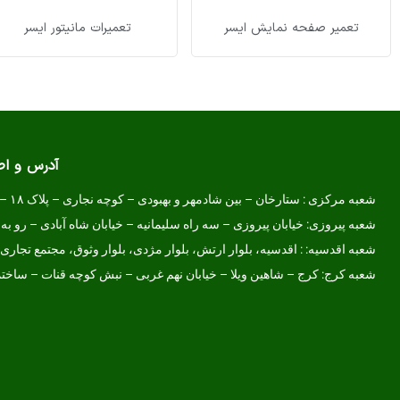
تعمیر صفحه نمایش ایسر
تعمیرات مانیتور ایسر
آدرس و ا
شعبه مرکزی :
ستارخان – بین شادمهر و بهبودی – کوچه نجاری – پلاک ۱۸ – طبقه همکف
شعبه پیروزی: خیابان پیروزی – سه راه سلیمانیه – خیابان شاه آبادی – رو به 
شعبه اقدسیه: : اقدسیه، بلوار ارتش، بلوار مژدی، بلوار وثوق، مجتمع تجاری آمال، طبق
شعبه کرج:
کرج – شاهین ویلا – خیابان نهم غربی – نبش کوچه قنات – ساخ